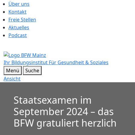
Über uns
Kontakt
Freie Stellen
Aktuelles
Podcast
Ihr Bildungsinstitut
Für Gesundheit & Soziales
Menü
Suche
Ansicht
Staatsexamen im
September 2024 – das
BFW gratuliert herzlich